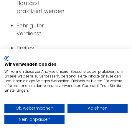
Hautarzt
praktiziert werden
Sehr guter
Verdienst
Breites
Aufgabengebiet
Wir verwenden Cookies
Arbeit mit
Wir können diese zur Analyse unserer Besucherdaten platzieren, um
unsere Webseite zu verbessern, personalisierte Inhalte anzuzeigen
Menschen
und Ihnen ein großartiges Webseiten-Erlebnis zu bieten. Für weitere
Informationen zu den von uns verwendeten Cookies öffnen Sie die
Einstellungen.
Ok, weitermachen
Ablehnen
Wie viele Hautärzte gibt es in
Nein, anpassen
Deutschland?