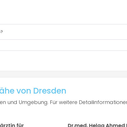
5?
Nähe von Dresden
sden und Umgebung. Für weitere Detailinformatione
rztin für
Dr.med. Helga Ahmed 